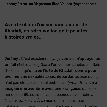
Jérémy Ferrari au Megarama Nice-Vauban @syspeophoto
Avec le choix d’un scénario autour de
Khadafi, on retrouve ton goût pour les
histoires vraies…
Jérémy
: C’est exactement ça,
je voulais
m’appuyer sur
un fait réel
et c’est grâce à l’un de mes coauteurs – Saïd
Belktibia – qu’
on a eu l’idée de Khadafi, connu pour
avoir eu une sexualité assez débordante
, bien que ça
n’ait pas été pas son seul problème !
(rires)
De là,
on a
imaginé une aventure avec une Française
, dans les
années 80-90, puisqu’il venait beaucoup voir notre ami
Nicolas Sarkozy… À ce moment-là, il était jugé
totalement fréquentable et ce n’est que plus tard, qu’on