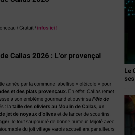
enceau / Gratuit /
infos ici !
r de Callas 2026 : L’or provençal
Le 
ses
te année par la commune labellisé « oléicole » pour
alades et des plats provençaux
. En effet, Callas remet
oblesse à son emblème gourmand et ouvrir sa
Fête de
és : la
taille des oliviers au Moulin de Callas, un
e jet de noyaux d’olives
et de lancer de scourtins,
tager
, le tout saupoudré de bonne humeur. Mijoté avec
urnable du joli village varois accueillera par ailleurs