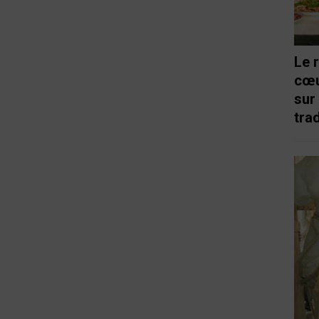
Le 
cœu
sur
trad