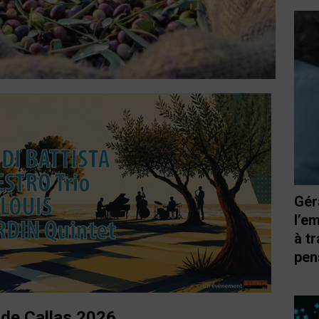
Gér
l’e
à t
pen
r de Callas 2026