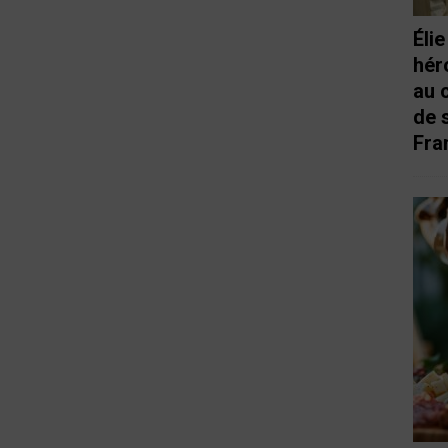
Éli
hér
au 
de 
Fra