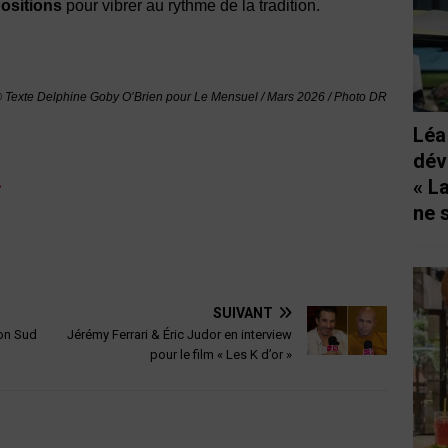
positions
pour vibrer au rythme de la tradition.
 Texte Delphine Goby O’Brien pour Le Mensuel / Mars 2026 / Photo DR
Léa
dév
»
« L
ne 
SUIVANT
on Sud
Jérémy Ferrari & Éric Judor en interview
pour le film « Les K d’or »