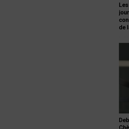
Les
jou
con
de l
Deb
Chè