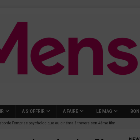
IR
À S’OFFRIR
À FAIRE
LE MAG
BON
aborde l’emprise psychologique au cinéma à travers son 4ème film
NEW