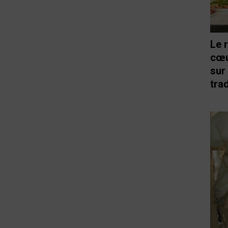
Le 
cœu
sur
trad