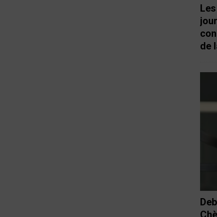
Les
jou
con
de l
Deb
Chè