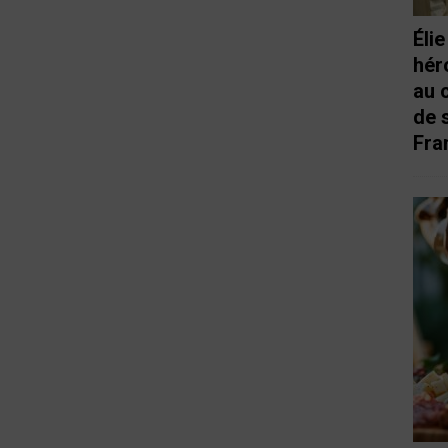
Éli
hér
au 
de 
Fra