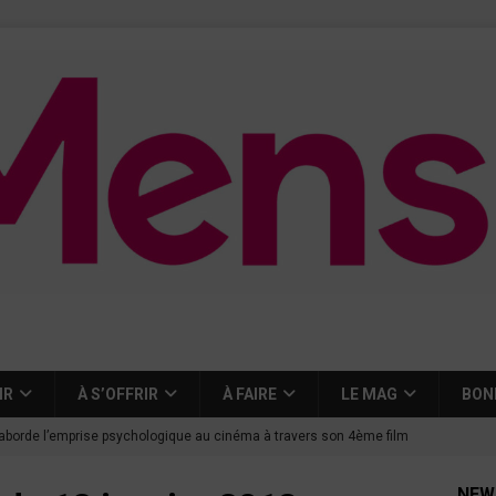
IR
À S’OFFRIR
À FAIRE
LE MAG
BON
aborde l’emprise psychologique au cinéma à travers son 4ème film
NEW