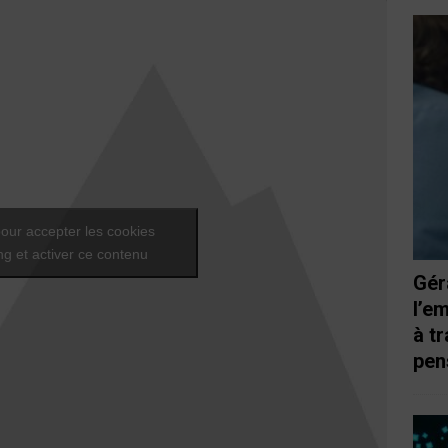
our accepter les cookies
g et activer ce contenu
Gér
l’e
à t
pen