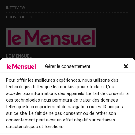
INTERVIEW
BONNES IDÉES
LE MENSUEL
Gérer le consentement
Points de diffusion Var et Alpes-Maritimes : oû trouver Le Mensuel ?
Le Mensuel en PDF : consultez le magazine en ligne
Pour offrir les meilleures expériences, nous utilisons des
technologies telles que les cookies pour stocker et/ou
Qui sommes-nous ?
accéder aux informations des appareils. Le fait de consentir à
BFM Top Sorties
ces technologies nous permettra de traiter des données
telles que le comportement de navigation ou les ID uniques
EVENT
sur ce site. Le fait de ne pas consentir ou de retirer son
consentement peut avoir un effet négatif sur certaines
Tourisme week-end : envie de vous évader le temps d’un week-end ou
caractéristiques et fonctions.
de découvrir une nouvelle destination ?