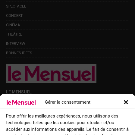
SPECTACLE
CONCERT
CINÉMA
THÉÂTRE
INTERVIEW
BONNES IDÉES
LE MENSUEL
Gérer le consentement
Points de diffusion Var et Alpes-Maritimes : oû trouver Le Mensuel ?
Le Mensuel en PDF : consultez le magazine en ligne
Pour offrir les meilleures expériences, nous utilisons des
technologies telles que les cookies pour stocker et/ou
Qui sommes-nous ?
accéder aux informations des appareils. Le fait de consentir à
BFM Top Sorties