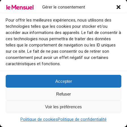
BONNES IDÉES
Gérer le consentement
Pour offrir les meilleures expériences, nous utilisons des
technologies telles que les cookies pour stocker et/ou
accéder aux informations des appareils. Le fait de consentir à
ces technologies nous permettra de traiter des données
LE MENSUEL
telles que le comportement de navigation ou les ID uniques
sur ce site. Le fait de ne pas consentir ou de retirer son
Points de diffusion Var et Alpes-Maritimes : oû trouver Le Mensuel ?
consentement peut avoir un effet négatif sur certaines
caractéristiques et fonctions.
Le Mensuel en PDF : consultez le magazine en ligne
Qui sommes-nous ?
Accepter
BFM Top Sorties
Refuser
EVENT
Voir les préférences
Tourisme week-end : envie de vous évader le temps d’un week-end ou
de découvrir une nouvelle destination ?
Politique de cookies
Politique de confidentialité
Explorez nos bonnes adresses