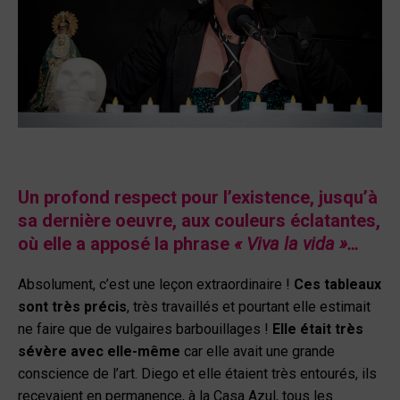
Un profond respect pour l’existence, jusqu’à
sa dernière oeuvre, aux couleurs éclatantes,
où elle a apposé la phrase
« Viva la vida »…
Absolument, c’est une leçon extraordinaire !
Ces tableaux
sont très précis
, très travaillés et pourtant elle estimait
ne faire que de vulgaires barbouillages !
Elle était très
sévère avec elle-même
car elle avait une grande
conscience de l’art. Diego et elle étaient très entourés, ils
recevaient en permanence, à la Casa Azul, tous les