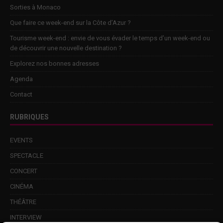
Sorties à Monaco
Que faire ce week-end sur la Côte d’Azur ?
Tourisme week-end : envie de vous évader le temps d’un week-end ou
de découvrir une nouvelle destination ?
Explorez nos bonnes adresses
Agenda
Contact
RUBRIQUES
EVENTS
SPECTACLE
CONCERT
CINÉMA
THÉÂTRE
INTERVIEW