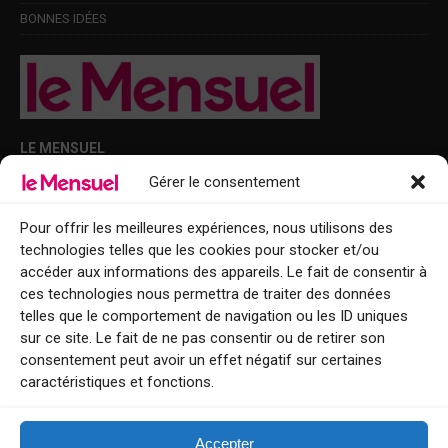
BONNES IDÉES
LE MENSUEL
Gérer le consentement
Points de diffusion Var et Alpes-Maritimes : oû trouver Le Mensuel ?
Le Mensuel en PDF : consultez le magazine en ligne
Pour offrir les meilleures expériences, nous utilisons des
technologies telles que les cookies pour stocker et/ou
Qui sommes-nous ?
accéder aux informations des appareils. Le fait de consentir à
BFM Top Sorties
ces technologies nous permettra de traiter des données
telles que le comportement de navigation ou les ID uniques
EVENT
sur ce site. Le fait de ne pas consentir ou de retirer son
consentement peut avoir un effet négatif sur certaines
Tourisme week-end : envie de vous évader le temps d’un week-end ou
caractéristiques et fonctions.
de découvrir une nouvelle destination ?
Explorez nos bonnes adresses
Accepter