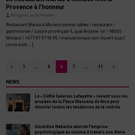
Provence à l’honneur
Morgane Las Dit Peisson
Restaurant Marius à Monaco bonnes tables / restaurant /
gastronomie / cuisine provençale 6, quai Antoine 1er / 98000
Monaco / +377 97 97 95 95 / mariusmonaco.com Ouvert tous
[
Lire la suite … ]
«
1
…
5
6
7
…
11
»
NEWS
Le « Défilé Galeries Lafayette » revient sous les
arcades de la Place Masséna de Nice pour
dévoiler toutes les tendances de la rentrée
Géraldine Nakache aborde l’emprise
psychologique au cinéma à travers son 4ème