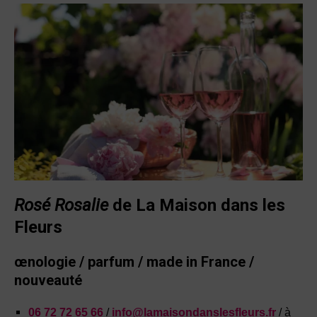
Rosé Rosalie
de
La Maison dans les
Fleurs
œnologie / parfum / made in France /
nouveauté
06 72 72 65 66
/
info@lamaisondanslesfleurs.fr
/ à