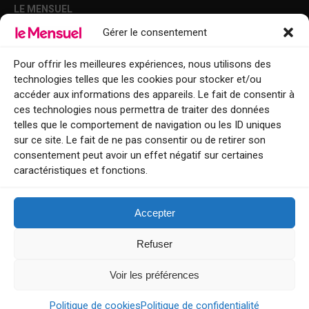
LE MENSUEL
Gérer le consentement
Points de diffusion Var et Alpes-Maritimes : oû trouver Le Mensuel ?
Le Mensuel en PDF : consultez le magazine en ligne
Pour offrir les meilleures expériences, nous utilisons des
technologies telles que les cookies pour stocker et/ou
Qui sommes-nous ?
accéder aux informations des appareils. Le fait de consentir à
BFM Top Sorties
ces technologies nous permettra de traiter des données
telles que le comportement de navigation ou les ID uniques
EVENT
sur ce site. Le fait de ne pas consentir ou de retirer son
consentement peut avoir un effet négatif sur certaines
Tourisme week-end : envie de vous évader le temps d’un week-end ou
caractéristiques et fonctions.
de découvrir une nouvelle destination ?
Explorez nos bonnes adresses
Accepter
Contact
Refuser
Voir les préférences
Le Mensuel
Politique de cookies
Politique de confidentialité