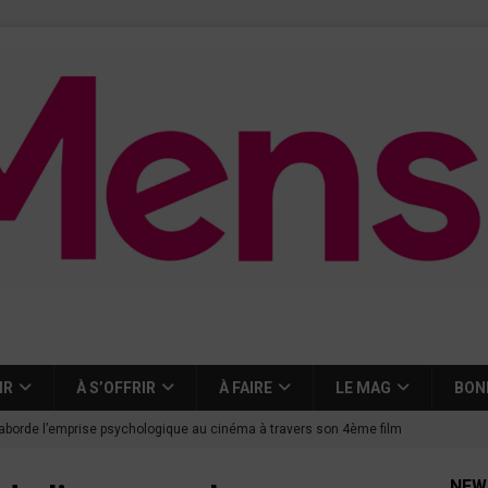
IR
À S’OFFRIR
À FAIRE
LE MAG
BON
aborde l’emprise psychologique au cinéma à travers son 4ème film
NEW