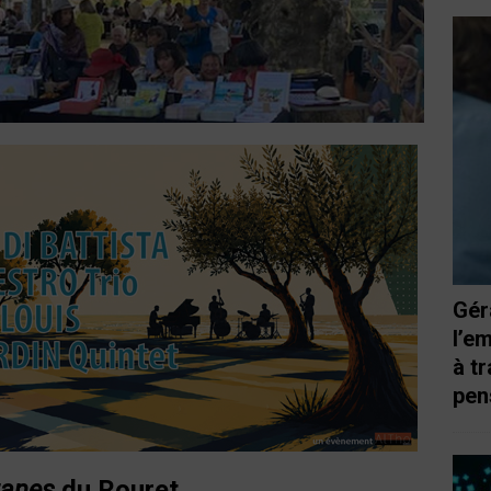
Gér
l’e
à t
pen
tanes
du Rouret