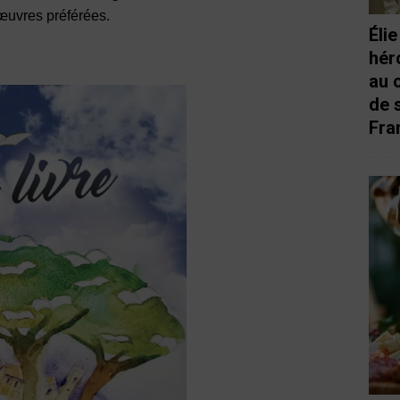
 œuvres préférées.
Éli
hér
au 
de 
Fra