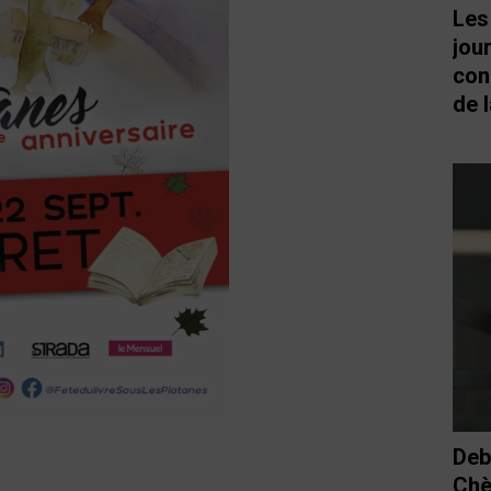
Les
jou
con
de l
Deb
Chè