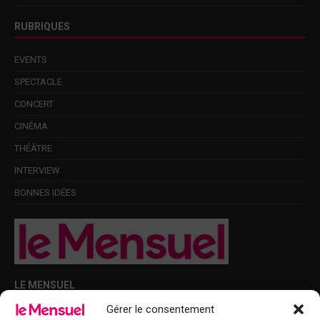
RUBRIQUES
EVENTS
SPECTACLE
CONCERT
CINÉMA
THÉÂTRE
INTERVIEW
BONNES IDÉES
LE MENSUEL
Gérer le consentement
Points de diffusion Var et Alpes-Maritimes : oû trouver Le Mensuel ?