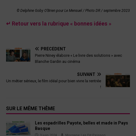
© Delphine Goby O’Brien pour Le Mensuel
/
Photo DR / septembre
2023
↵ Retour vers la rubrique « bonnes idées »
PRÉCÉDENT
Pierre Niney élabore « Le livre des solutions » avec
Blanche Gardin au cinéma
SUIVANT
Un métier sérieux, le film idéal pour bien vivre la rentrée
!
SUR LE MÊME THÈME
Les espadrilles Payote, belles et made in Pays
Basque
3 juin 2024
Morgane Las Dit Peisson