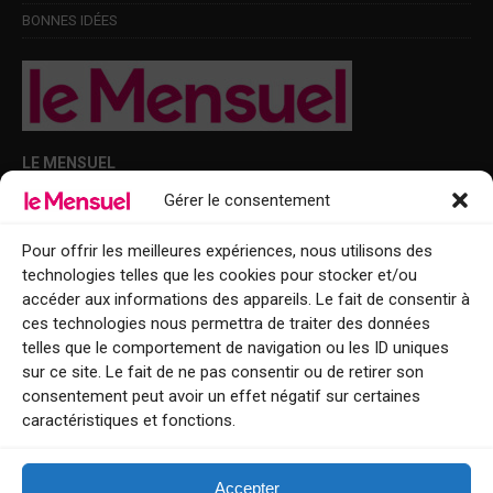
BONNES IDÉES
LE MENSUEL
Gérer le consentement
Points de diffusion Var et Alpes-Maritimes : oû trouver Le Mensuel ?
Le Mensuel en PDF : consultez le magazine en ligne
Pour offrir les meilleures expériences, nous utilisons des
technologies telles que les cookies pour stocker et/ou
Qui sommes-nous ?
accéder aux informations des appareils. Le fait de consentir à
BFM Top Sorties
ces technologies nous permettra de traiter des données
telles que le comportement de navigation ou les ID uniques
EVENT
sur ce site. Le fait de ne pas consentir ou de retirer son
consentement peut avoir un effet négatif sur certaines
Tourisme week-end : envie de vous évader le temps d’un week-end ou
caractéristiques et fonctions.
de découvrir une nouvelle destination ?
Explorez nos bonnes adresses
Accepter