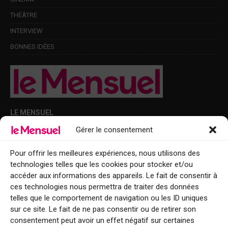
THÉÂTRE
INTERVIEW
BONNES IDÉES
LE MENSUEL
Gérer le consentement
Points de diffusion Var et Alpes-Maritimes : oû trouver Le Mensuel ?
Le Mensuel en PDF : consultez le magazine en ligne
Pour offrir les meilleures expériences, nous utilisons des
technologies telles que les cookies pour stocker et/ou
Qui sommes-nous ?
accéder aux informations des appareils. Le fait de consentir à
BFM Top Sorties
ces technologies nous permettra de traiter des données
telles que le comportement de navigation ou les ID uniques
EVENT
sur ce site. Le fait de ne pas consentir ou de retirer son
consentement peut avoir un effet négatif sur certaines