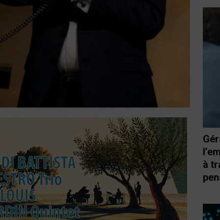
Gér
l’e
à t
pen