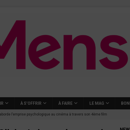
IR
À S’OFFRIR
À FAIRE
LE MAG
BON
aborde l’emprise psychologique au cinéma à travers son 4ème film
NEW