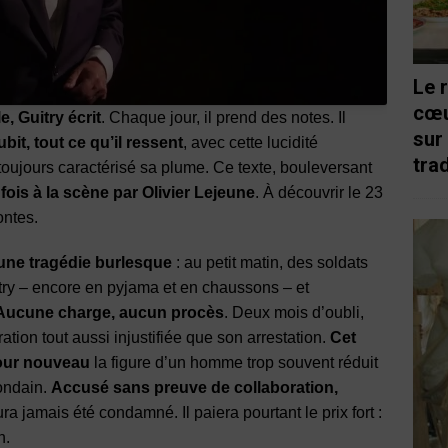
Le 
cœu
, Guitry écrit
. Chaque jour, il prend des notes. Il
sur
ubit, tout ce qu’il ressent
, avec cette lucidité
trad
 toujours caractérisé sa plume. Ce texte, bouleversant
fois à la scène par Olivier Lejeune
. À découvrir le 23
ontes.
une tragédie burlesque
: au petit matin, des soldats
try – encore en pyjama et en chaussons – et
Aucune charge, aucun procès
. Deux mois d’oubli,
ation tout aussi injustifiée que son arrestation.
Cet
jour nouveau
la figure d’un homme trop souvent réduit
mondain.
Accusé sans preuve de collaboration,
ra jamais été condamné. Il paiera pourtant le prix fort :
n.