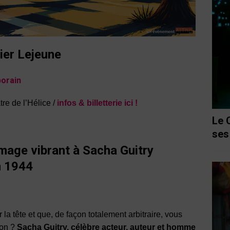
ier Lejeune
porain
re de l’Hélice /
infos & billetterie ici !
Le 
ses
age vibrant à Sacha Guitry
n 1944
 la tête et que, de façon totalement arbitraire, vous
ion ?
Sacha Guitry, célèbre acteur, auteur et homme