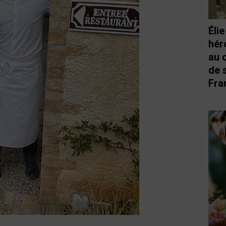
Éli
hér
au 
de 
Fra