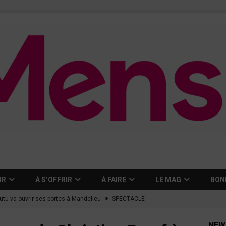
IR
À S’OFFRIR
À FAIRE
LE MAG
BON
tutu va ouvrir ses portes à Mandelieu
SPECTACLE
nie Thierry dévoilent au cinéma ce que devient « La vie d’une
NEW