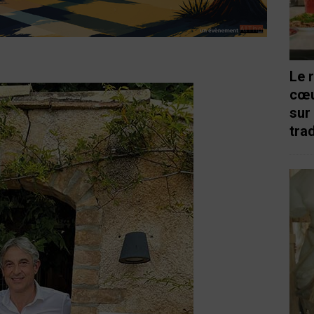
Le 
cœu
sur
trad