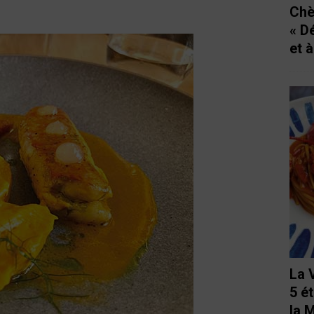
Chè
« D
et 
La 
5 é
la 