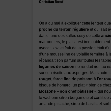
Christian Bœuf
On a du mal à expliquer cette lenteur qua
proche du terroir, régulière
et qui sait 
dans l’une des salles cosy de cette
anci
marronniers, le plaisir est immuablement 
avocat, kiwi et fruit de la passion était d’
d’une mousseline de volaille fermière à la t
répandait son parfum sur toutes les table
légumes de saison
ne rendait rien au ris
sur son risotto aux asperges. Mais notre
rouget, farce fine de poisson à l’or r
bisque de homard, un plat « bien de che
Mozzone – son chef pâtissier
-, qui no
le vacherin citron bergamote et confit de 
amande pistache, sirop de basilic et sor