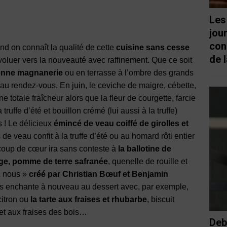
Les
jou
con
nd on connaît la qualité de cette
cuisine sans cesse
de l
évoluer vers la nouveauté avec raffinement. Que ce soit
enne magnanerie
ou en terrasse à l’ombre des grands
au rendez-vous. En juin, le ceviche de maigre, cébette,
une totale fraîcheur alors que la fleur de courgette, farcie
ruffe d’été et bouillon crémé (lui aussi à la truffe)
s ! Le délicieux
émincé de veau coiffé de girolles et
 de veau confit à la truffe d’été ou au homard rôti entier
 coup de cœur ira sans conteste à
la ballotine de
ouge, pomme de terre safranée
, quenelle de rouille et
z nous »
créé par Christian Bœuf et Benjamin
us enchante à nouveau au dessert avec, par exemple,
citron ou
la tarte aux fraises et rhubarbe
, biscuit
bet aux fraises des bois…
Deb