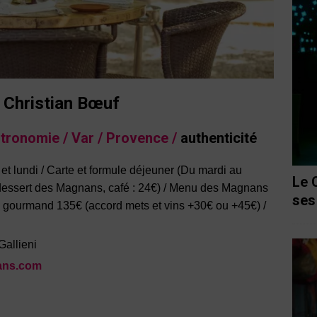
 Christian Bœuf
stronomie / Var /
Provence /
authenticité
et lundi / Carte et formule déjeuner (Du mardi au
Le 
 dessert des Magnans, café : 24€) / Menu des Magnans
ses
u gourmand 135€ (accord mets et vins +30€ ou +45€) /
Gallieni
ans.com