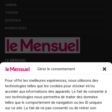
CINÉMA
THÉÂTRE
INTERVIEW
BONNES IDÉES
LE MENSUEL
Gérer le consentement
Points de diffusion Var et Alpes-Maritimes : oû trouver Le Mensuel ?
Le Mensuel en PDF : consultez le magazine en ligne
Pour offrir les meilleures expériences, nous utilisons des
technologies telles que les cookies pour stocker et/ou
Qui sommes-nous ?
accéder aux informations des appareils. Le fait de consentir à
BFM Top Sorties
ces technologies nous permettra de traiter des données
telles que le comportement de navigation ou les ID uniques
EVENT
sur ce site. Le fait de ne pas consentir ou de retirer son