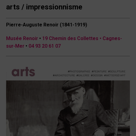
arts / impressionnisme
Pierre-Auguste Renoir (1841-1919)
Musée Renoir
•
19 Chemin des Collettes •
Cagnes-
sur-Mer
•
04 93 20 61 07