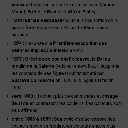
beaux-arts de Paris
. Il se lie d’amitié avec
Claude
Monet
,
Frédéric Bazille
et
Alfred Sisley
1870
:
Enrôlé à Bordeaux
suite à la déclaration de la
guerre franco-prussienne. Revient à Paris l’année
suivante
1874
:
Il expose à la
Première exposition des
peintres impressionnistes
à Paris
1877
:
Création de son chef d’œuvre, le Bal du
moulin de la Galette
(volontairement flou, il supprime
les contours de ses figures) qui fut acheté par
Gustave Caillebotte
en 1879. Il le légua à l’État en
1894
vers 1880
:
Il obtient plus de commandes et
change
de style
en contrastant les couleurs. Les contours sont
plus affirmés
entre 1885 & 1889
:
Son style évolue encore
, les
couleurs sont plus froides, les contours encore plus