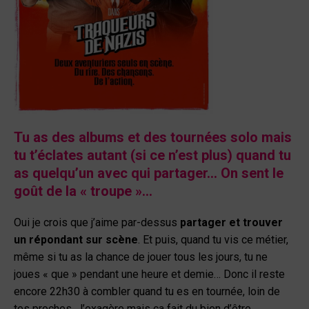
Tu as des albums et des tournées solo mais
tu t’éclates autant (si ce n’est plus) quand tu
as quelqu’un avec qui partager… On sent le
goût de la « troupe »…
Oui je crois que j’aime par-dessus
partager et trouver
un répondant sur scène
. Et puis, quand tu vis ce métier,
même si tu as la chance de jouer tous les jours, tu ne
joues « que » pendant une heure et demie… Donc il reste
encore 22h30 à combler quand tu es en tournée, loin de
tes proches. J’exagère mais ça fait du bien d’être