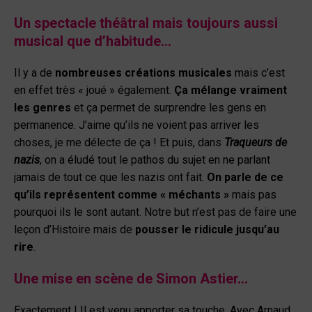
Un spectacle théâtral mais toujours aussi
musical que d’habitude…
Il y a de
nombreuses créations musicales
mais c’est
en effet très « joué » également.
Ça mélange vraiment
les genres
et ça permet de surprendre les gens en
permanence. J’aime qu’ils ne voient pas arriver les
choses, je me délecte de ça ! Et puis, dans
Traqueurs de
nazis
, on a éludé tout le pathos du sujet en ne parlant
jamais de tout ce que les nazis ont fait.
On parle de ce
qu’ils représentent comme « méchants »
mais pas
pourquoi ils le sont autant. Notre but n’est pas de faire une
leçon d’Histoire mais de
pousser le ridicule jusqu’au
rire
.
Une mise en scène de Simon Astier…
Exactement ! Il est venu apporter sa touche. Avec Arnaud,