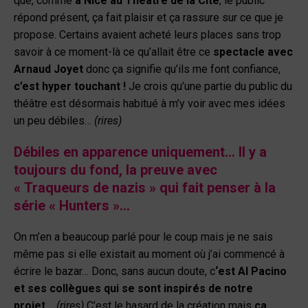
que, comme
à Nice au Théâtre de la Cité
, le public
répond présent, ça fait plaisir et ça rassure sur ce que je
propose. Certains avaient acheté leurs places sans trop
savoir à ce moment-là ce qu’allait être ce
spectacle avec
Arnaud Joyet
donc ça signifie qu’ils me font confiance,
c’est hyper touchant !
Je crois qu’une partie du public du
théâtre est désormais habitué à m’y voir avec mes idées
un peu débiles…
(rires)
Débiles en apparence uniquement… Il y a
toujours du fond, la preuve avec
« Traqueurs de nazis » qui fait penser à la
série « Hunters »…
On m’en a beaucoup parlé pour le coup mais je ne sais
même pas si elle existait au moment où j’ai commencé à
écrire le bazar… Donc, sans aucun doute, c
‘est Al Pacino
et ses collègues qui se sont inspirés de notre
projet…
(rires)
C’est le hasard de la création mais
ça