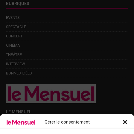
RUBRIQUES
EVENTS
SPECTACLE
CONCERT
CINÉMA
THÉÂTRE
INTERVIEW
BONNES IDÉES
LE MENSUEL
Gérer le consentement
Points de diffusion Var et Alpes-Maritimes : oû trouver Le Mensuel ?