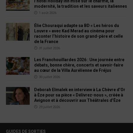
l’hôtel Holiday Inn mise sur le charme, la
modernité, la tradition et les saveurs italiennes
1 août 2026
Élie Chouraqui adapte sa BD « Les héros du
Louvre » avec Kad Merad au cinéma pour
raconter l’histoire de son grand-père et celle
de la France
31 juillet 2026
Les Franchouillardes 2026 : Une journée entre
débats, bonne chère, concerts et savoir-faire
au cœur de la Villa Aurélienne de Fréjus
30 juillet 2026
Deborah Elmalek en interview à La Chèvre d’Or
à Èze pour sa pièce « Délivrez-nous », créée à
Avignon et à découvrir aux Théâtrales d’Èze
29 juillet 2026
GUIDES DE SORTIES