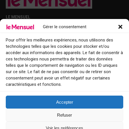
LE MENSUEL
Gérer le consentement
Points de diffusion Var et Alpes-Maritimes : oû trouver Le Mensuel ?
Le Mensuel en PDF : consultez le magazine en ligne
Pour offrir les meilleures expériences, nous utilisons des
technologies telles que les cookies pour stocker et/ou
Qui sommes-nous ?
accéder aux informations des appareils. Le fait de consentir à
BFM Top Sorties
ces technologies nous permettra de traiter des données
telles que le comportement de navigation ou les ID uniques
EVENT
sur ce site. Le fait de ne pas consentir ou de retirer son
consentement peut avoir un effet négatif sur certaines
Tourisme week-end : envie de vous évader le temps d’un week-end ou
caractéristiques et fonctions.
de découvrir une nouvelle destination ?
Explorez nos bonnes adresses
Accepter
Contact
Refuser
Voir les préférences