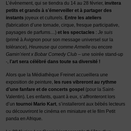
L’évènement, qui se tiendra du 14 au 28 février,
invitera
petits et grands à s’émerveiller et à partager des
instants
joyeux et culturels.
Entre les ateliers
(fabrication d’une tornade, cirque, fresque participative,
paysages de parfums…)
et les spectacles
:
Je suis
(primé à Avignon pour son message universel sur la
tolérance),
Heureuse qui comme Armelle
ou encore
Gamin’rient x Bobar Comedy Club
– une soirée stand-up
-,
l’art sera célébré dans toute sa diversité !
Alors que la Médiathèque Freinet accueillera une
exposition de peinture,
les rues vibreront au rythme
d’une fanfare et de concerts gospel
(pour la Saint-
Valentin). Les enfants, quant à eux, s’affronteront lors
d’un
tournoi Mario Kart
, s’installeront aux bébés lecteurs
ou découvriront le cinéma en miniature et le film Petit
panda en Afrique.