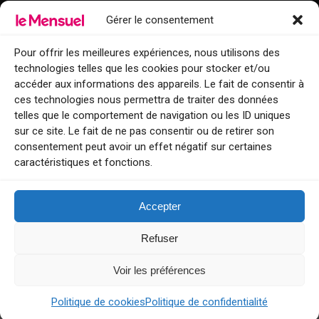
Gérer le consentement
Points de diffusion Var et Alpes-Maritimes : oû trouver Le Mensuel ?
Le Mensuel en PDF : consultez le magazine en ligne
Pour offrir les meilleures expériences, nous utilisons des
technologies telles que les cookies pour stocker et/ou
Qui sommes-nous ?
accéder aux informations des appareils. Le fait de consentir à
BFM Top Sorties
ces technologies nous permettra de traiter des données
telles que le comportement de navigation ou les ID uniques
EVENT
sur ce site. Le fait de ne pas consentir ou de retirer son
consentement peut avoir un effet négatif sur certaines
Tourisme week-end : envie de vous évader le temps d’un week-end ou
caractéristiques et fonctions.
de découvrir une nouvelle destination ?
Explorez nos bonnes adresses
Accepter
Contact
Refuser
Voir les préférences
Le Mensuel
Politique de cookies
Politique de confidentialité
G-1F540GD4YP