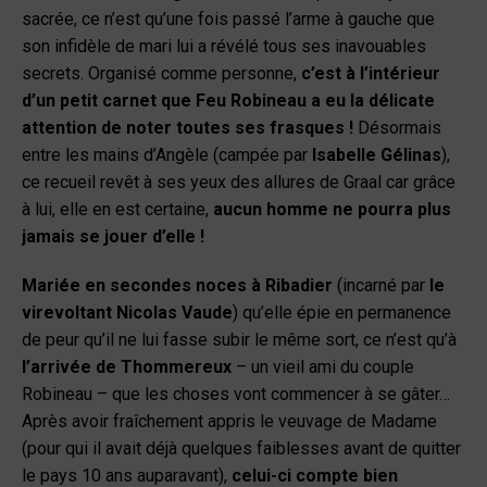
sacrée, ce n’est qu’une fois passé l’arme à gauche que
son infidèle de mari lui a révélé tous ses inavouables
secrets. Organisé comme personne,
c’est à l’intérieur
d’un petit carnet que Feu Robineau a eu la délicate
attention de noter toutes ses frasques !
Désormais
entre les mains d’Angèle (campée par
Isabelle
Gélinas
),
ce recueil revêt à ses yeux des allures de Graal car grâce
à lui, elle en est certaine,
aucun homme ne pourra plus
jamais se jouer d’elle !
Mariée en secondes noces à Ribadier
(incarné par
le
virevoltant Nicolas Vaude
) qu’elle épie en permanence
de peur qu’il ne lui fasse subir le même sort, ce n’est qu’à
l’arrivée de Thommereux
– un vieil ami du couple
Robineau – que les choses vont commencer à se gâter…
Après avoir fraîchement appris le veuvage de Madame
(pour qui il avait déjà quelques faiblesses avant de quitter
le pays 10 ans auparavant),
celui-ci compte bien