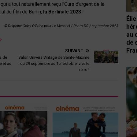
qui a tout naturellement reçu l’Ours d’argent de la
nal du film de Berlin,
la Berlinale 2023
!
Éli
hér
© Delphine Goby O’Brien pour Le Mensuel / Photo DR /
septembre 2023
au 
»
de 
Fra
SUIVANT
s de
Salon Univers Vintage de Sainte-Maxime
e et au
: du 29 septembre au 1er octobre, vive le
rétro !