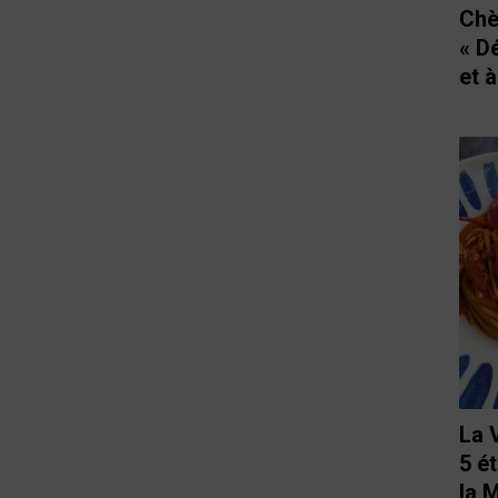
Chè
« D
et 
La 
5 é
la 