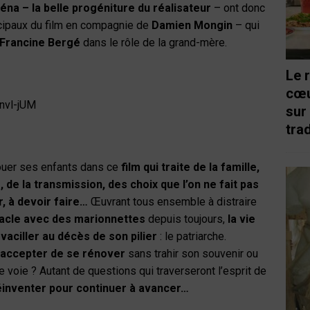
Léna – la belle progéniture du réalisateur
– ont donc
incipaux du film en compagnie de
Damien Mongin
– qui
Francine
Bergé
dans le rôle de la grand-mère.
Le 
cœu
nvl-jUM
sur
trad
jouer ses enfants dans ce
film qui traite de la famille,
 de la transmission, des choix que l’on ne fait pas
r, à devoir faire…
Œuvrant tous ensemble à distraire
acle avec des marionnettes
depuis toujours,
la vie
vaciller au décès de son pilier
: le patriarche.
accepter de se rénover
sans trahir son souvenir ou
 voie ? Autant de questions qui traverseront l’esprit de
éinventer pour continuer à avancer…