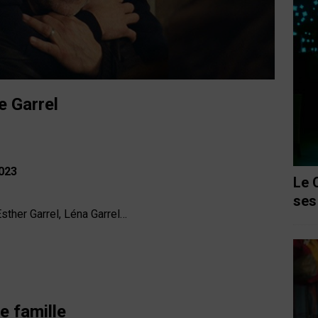
e Garrel
023
Le 
ses
sther Garrel, Léna Garrel…
e famille