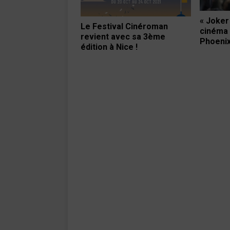
« Joker 
Le Festival Cinéroman
cinéma 
revient avec sa 3ème
Phoenix
édition à Nice !