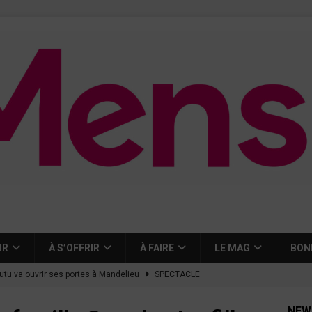
IR
À S’OFFRIR
À FAIRE
LE MAG
BON
tutu va ouvrir ses portes à Mandelieu
SPECTACLE
nie Thierry dévoilent au cinéma ce que devient « La vie d’une
NEW