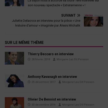
La Bajon nous a accordé sa toute 1ère interview sur
son nouveau spectacle « Extraterrienne » !
SUIVANT
Juliette Delacroix en interview pour la pièce « Une
histoire d’amour » imaginée par Alexis Michalik
SUR LE MÊME THÈME
Thierry Beccaro en interview
28 février 2018
Morgane Las Dit Peisson
Anthony Kavanagh en interview
25 décembre 2017
Morgane Las Dit Peisson
Olivier De Benoist en interview
30 décembre 2016
Morgane Las Dit Peisson