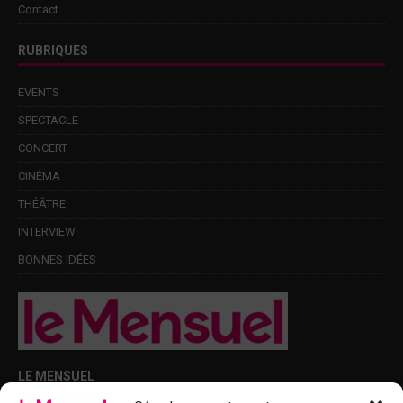
Contact
RUBRIQUES
EVENTS
SPECTACLE
CONCERT
CINÉMA
THÉÂTRE
INTERVIEW
BONNES IDÉES
LE MENSUEL