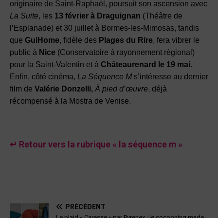
originaire de Saint-Raphaël, poursuit son ascension avec
La Suite
, les
13 février à Draguignan
(Théâtre de
l’Esplanade) et 30 juillet à Bormes-les-Mimosas, tandis
que
GuiHome
, fidèle des
Plages du Rire
, fera vibrer le
public à
Nice
(Conservatoire à rayonnement régional)
pour la Saint-Valentin et à
Châteaurenard le 19 mai.
Enfin, côté cinéma,
La Séquence M
s’intéresse au dernier
film de
Valérie Donzelli,
À pied d’œuvre
, déjà
récompensé à la Mostra de Venise.
↵ Retour vers la rubrique « la séquence m »
PRÉCÉDENT
Le plaid « Caresse » par Pyrenex : le cocooning made