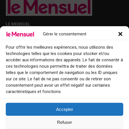
LE MENSUEL
Gérer le consentement
Points de diffusion Var et Alpes-Maritimes : oû trouver Le Mensuel ?
Le Mensuel en PDF : consultez le magazine en ligne
Pour offrir les meilleures expériences, nous utilisons des
technologies telles que les cookies pour stocker et/ou
Qui sommes-nous ?
accéder aux informations des appareils. Le fait de consentir à
BFM Top Sorties
ces technologies nous permettra de traiter des données
telles que le comportement de navigation ou les ID uniques
EVENT
sur ce site. Le fait de ne pas consentir ou de retirer son
consentement peut avoir un effet négatif sur certaines
Tourisme week-end : envie de vous évader le temps d’un week-end ou
caractéristiques et fonctions.
de découvrir une nouvelle destination ?
Explorez nos bonnes adresses
Accepter
Contact
Refuser