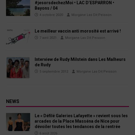
#jesorsdechezMoi • LAC D’ESPARRON •
Bayons / 04
4 octobre 2020
Morgane Las Dit Peisson
Le meilleur vaccin anti morosité est arrivé !
7 avril 2021
Morgane Las Dit Peisson
Interview de Rudy Milstein dans Les Malheurs
de Rudy
5 septembre 2012
Morgane Las Dit Peisson
NEWS
Le « Défilé Galeries Lafayette » revient sous les
arcades de la Place Masséna de Nice pour
dévoiler toutes les tendances de la rentrée
6 août 2026