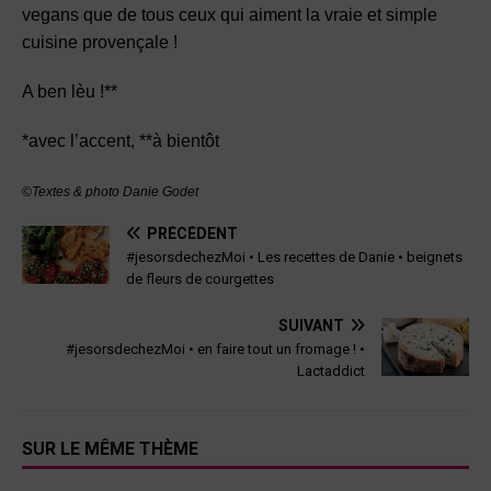
vegans que de tous ceux qui aiment la vraie et simple
cuisine provençale !
A ben lèu !**
*avec l’accent, **à bientôt
©
Textes & photo Danie Godet
PRÉCÉDENT
#jesorsdechezMoi • Les recettes de Danie • beignets
de fleurs de courgettes
SUIVANT
#jesorsdechezMoi • en faire tout un fromage ! •
Lactaddict
SUR LE MÊME THÈME