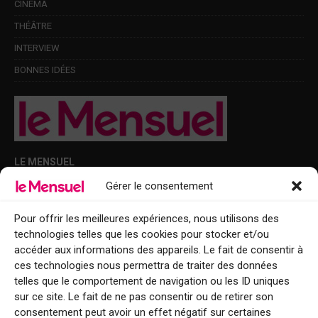
CINÉMA
THÉÂTRE
INTERVIEW
BONNES IDÉES
LE MENSUEL
Gérer le consentement
Points de diffusion Var et Alpes-Maritimes : oû trouver Le Mensuel ?
Le Mensuel en PDF : consultez le magazine en ligne
Pour offrir les meilleures expériences, nous utilisons des
technologies telles que les cookies pour stocker et/ou
Qui sommes-nous ?
accéder aux informations des appareils. Le fait de consentir à
BFM Top Sorties
ces technologies nous permettra de traiter des données
telles que le comportement de navigation ou les ID uniques
EVENT
sur ce site. Le fait de ne pas consentir ou de retirer son
consentement peut avoir un effet négatif sur certaines