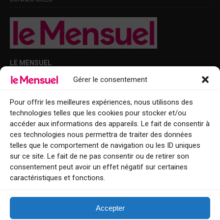
LE MENSUEL
Gérer le consentement
Points de diffusion Var et Alpes-Maritimes : oû trouver Le Mensuel ?
Le Mensuel en PDF : consultez le magazine en ligne
Pour offrir les meilleures expériences, nous utilisons des
technologies telles que les cookies pour stocker et/ou
Qui sommes-nous ?
accéder aux informations des appareils. Le fait de consentir à
BFM Top Sorties
ces technologies nous permettra de traiter des données
telles que le comportement de navigation ou les ID uniques
EVENT
sur ce site. Le fait de ne pas consentir ou de retirer son
consentement peut avoir un effet négatif sur certaines
Tourisme week-end : envie de vous évader le temps d’un week-end ou
caractéristiques et fonctions.
de découvrir une nouvelle destination ?
Explorez nos bonnes adresses
Accepter
Contact