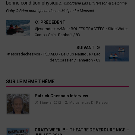
bonne condition physique.
©Morgane Las Dit Peisson & Delphine
Goby O’Brien pour #jesorsdechezMoi par Le Mensuel
PRÉCÉDENT
#jesorsdechezMoi • BOUÉES TRACTÉES • Slide Water
Camp / Saint-Raphaël / 83
SUIVANT
#jesorsdechezMoi • PÉDALO • Le Club Nautique / Lac
de St.Cassien / Tanneron / 83
SUR LE MÊME THÈME
Patrick Chesnais Interview
1 janvier 2012
Morgane Las Dit Peisson
CRAZY WEEK !!! – THEATRE DE VERDURE NICE –