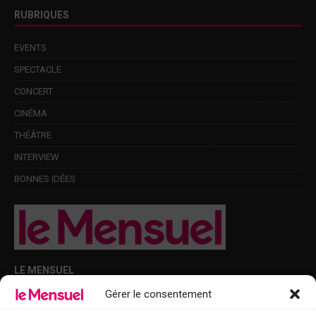
RUBRIQUES
EVENTS
SPECTACLE
CONCERT
CINÉMA
THÉÂTRE
INTERVIEW
BONNES IDÉES
LE MENSUEL
Gérer le consentement
Points de diffusion Var et Alpes-Maritimes : oû trouver Le Mensuel ?