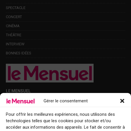
SPECTACLE
CONCERT
CINÉMA
THÉÂTRE
INTERVIEW
BONNES IDÉES
LE MENSUEL
Gérer le consentement
Points de diffusion Var et Alpes-Maritimes : oû trouver Le Mensuel ?
Le Mensuel en PDF : consultez le magazine en ligne
Pour offrir les meilleures expériences, nous utilisons des
technologies telles que les cookies pour stocker et/ou
Qui sommes-nous ?
accéder aux informations des appareils. Le fait de consentir à