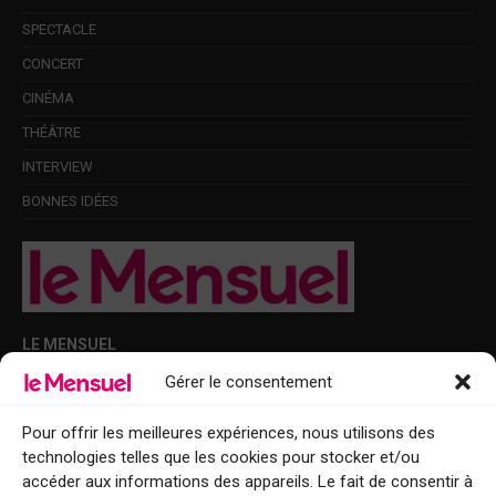
SPECTACLE
CONCERT
CINÉMA
THÉÂTRE
INTERVIEW
BONNES IDÉES
LE MENSUEL
Gérer le consentement
Points de diffusion Var et Alpes-Maritimes : oû trouver Le Mensuel ?
Le Mensuel en PDF : consultez le magazine en ligne
Pour offrir les meilleures expériences, nous utilisons des
technologies telles que les cookies pour stocker et/ou
Qui sommes-nous ?
accéder aux informations des appareils. Le fait de consentir à