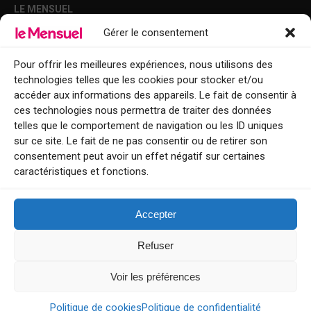
LE MENSUEL
Gérer le consentement
Points de diffusion Var et Alpes-Maritimes : oû trouver Le Mensuel ?
Le Mensuel en PDF : consultez le magazine en ligne
Pour offrir les meilleures expériences, nous utilisons des
technologies telles que les cookies pour stocker et/ou
Qui sommes-nous ?
accéder aux informations des appareils. Le fait de consentir à
BFM Top Sorties
ces technologies nous permettra de traiter des données
telles que le comportement de navigation ou les ID uniques
EVENT
sur ce site. Le fait de ne pas consentir ou de retirer son
consentement peut avoir un effet négatif sur certaines
Tourisme week-end : envie de vous évader le temps d’un week-end ou
caractéristiques et fonctions.
de découvrir une nouvelle destination ?
Explorez nos bonnes adresses
Accepter
Contact
Refuser
Voir les préférences
Le Mensuel
Politique de cookies
Politique de confidentialité