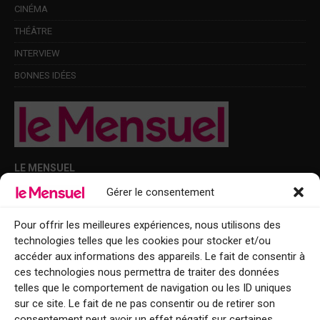
CINÉMA
THÉÂTRE
INTERVIEW
BONNES IDÉES
LE MENSUEL
Gérer le consentement
Points de diffusion Var et Alpes-Maritimes : oû trouver Le Mensuel ?
Le Mensuel en PDF : consultez le magazine en ligne
Pour offrir les meilleures expériences, nous utilisons des
technologies telles que les cookies pour stocker et/ou
Qui sommes-nous ?
accéder aux informations des appareils. Le fait de consentir à
BFM Top Sorties
ces technologies nous permettra de traiter des données
telles que le comportement de navigation ou les ID uniques
EVENT
sur ce site. Le fait de ne pas consentir ou de retirer son
consentement peut avoir un effet négatif sur certaines