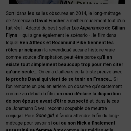
Sorti dans les salles obscures en 2014, le long-métrage
de l’américain
David Fincher
a malheureusement tout d’un
fait réel… Adapté du best-seller
Les Apparences
de Gillian
Flynn
– qui signe également le scénario -, le film dans
lequel
Ben Affleck et Rosamund Pike tiennent les
rôles principaux
n’a revendiqué aucune histoire vraie
comme source d’inspiration, peut-être parce qu’
il en
existe tout simplement beaucoup trop pour n’en citer
qu’une seule…
On en a d’ailleurs eu la triste preuve avec
le procès Daval qui vient de se tenir en France…
Si
l’on remonte un peu en arrière, on observe qu’exactement
comme au début du film,
un mari déclare la disparition
de son épouse avant d’être suspecté
et, dans le cas
de Jonathann Daval, reconnu coupable de meurtre
conjugal. Pour
Gone girl
, il faudra attendre la fin du long-
métrage pour savoir
si oui ou non Nick a finalement
assassiné sa femme Amy
comme les médias et la