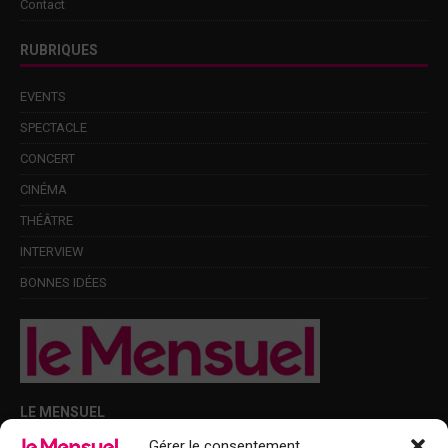
Contact
RUBRIQUES
EVENTS
SPECTACLE
CONCERT
CINÉMA
THÉÂTRE
INTERVIEW
BONNES IDÉES
LE MENSUEL
Gérer le consentement