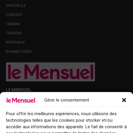
SPECTACLE
CONCERT
CINÉMA
THÉÂTRE
INTERVIEW
BONNES IDÉES
LE MENSUEL
Gérer le consentement
Points de diffusion Var et Alpes-Maritimes : oû trouver Le Mensuel ?
Le Mensuel en PDF : consultez le magazine en ligne
Pour offrir les meilleures expériences, nous utilisons des
technologies telles que les cookies pour stocker et/ou
Qui sommes-nous ?
accéder aux informations des appareils. Le fait de consentir à
BFM Top Sorties