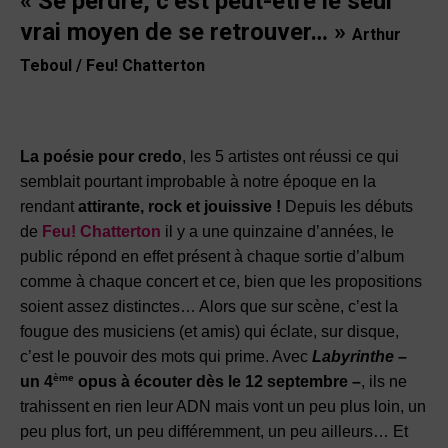
«
Se perdre, c’est peut-être le seul
vrai moyen de se retrouver… »
Arthur
Teboul / Feu! Chatterton
La poésie pour credo
, les 5 artistes ont réussi ce qui
semblait pourtant improbable à notre
époque en la
rendant
attirante, rock et jouissive !
Depuis les débuts
de
Feu! Chatterton
il y a une quinzaine d’années, le
public répond en effet présent à chaque sortie d’album
comme à
chaque concert et ce, bien que les propositions
soient assez distinctes… Alors que sur scène,
c’est la
fougue des musiciens (et amis) qui éclate, sur disque,
c’est le pouvoir des mots qui
prime. Avec
Labyrinthe
–
ème
un 4
opus à écouter dès le 12 septembre –
, ils ne
trahissent en rien leur ADN mais vont un peu plus loin, un
peu plus fort, un peu différemment, un peu ailleurs…
Et