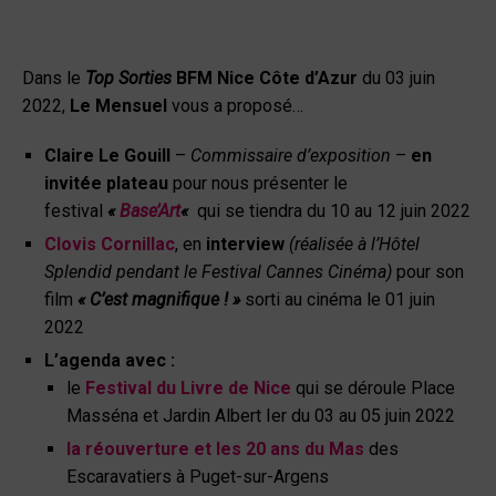
Dans le
Top Sorties
BFM Nice Côte d’Azur
du 03 juin
2022,
Le Mensuel
vous a proposé…
Claire Le Gouill
–
Commissaire d’exposition
–
en
invitée plateau
pour nous présenter le
festival
«
Base’Art
«
qui se tiendra du 10 au 12 juin 2022
Clovis Cornillac
, en
interview
(réalisée à l’Hôtel
Splendid pendant le Festival Cannes Cinéma)
pour son
film
« C’est magnifique ! »
sorti au cinéma le 01 juin
2022
L’agenda avec :
le
Festival du Livre de Nice
qui se déroule Place
Masséna et Jardin Albert Ier du 03 au 05 juin 2022
la réouverture et les 20 ans du Mas
des
Escaravatiers à Puget-sur-Argens