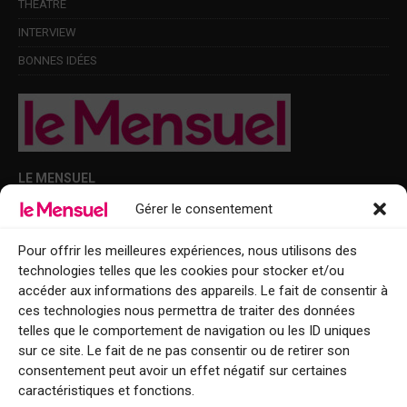
THÉÂTRE
INTERVIEW
BONNES IDÉES
LE MENSUEL
Gérer le consentement
Points de diffusion Var et Alpes-Maritimes : oû trouver Le Mensuel ?
Le Mensuel en PDF : consultez le magazine en ligne
Pour offrir les meilleures expériences, nous utilisons des
technologies telles que les cookies pour stocker et/ou
Qui sommes-nous ?
accéder aux informations des appareils. Le fait de consentir à
BFM Top Sorties
ces technologies nous permettra de traiter des données
telles que le comportement de navigation ou les ID uniques
EVENT
sur ce site. Le fait de ne pas consentir ou de retirer son
consentement peut avoir un effet négatif sur certaines
Tourisme week-end : envie de vous évader le temps d’un week-end ou
caractéristiques et fonctions.
de découvrir une nouvelle destination ?