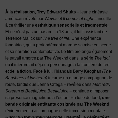
À la réalisation, Trey Edward Shults
– jeune cinéaste
américain révélé par
Waves
et
It comes at night
– insuffle
à ce thriller une
esthétique sensorielle et fragmentée
.
Et ce n’est pas un hasard : à 18 ans, il fut l’assistant de
Terrence Malick sur
The tree of life
. Une expérience
fondatrice, qui a profondément marqué sa mise en scène
et sa narration contemplative. Le film prolonge également
le travail amorcé par The Weeknd dans la série
The idol
,
où il interprétait déjà un personnage à la frontière du réel
et de la fiction. Face à lui, l’irlandais Barry Keoghan
(The
Banshees of Inisherin)
incarne un étrange compagnon de
route, tandis que Jenna Ortega – révélée dans
Mercredi
,
Scream
et
Beetlejuice Beetlejuice
– continue d’imposer
sa présence magnétique à l’écran. En toile de fond,
une
bande originale entêtante cosignée par The Weeknd
(évidemment !) accompagne cette immersion mentale.
Hurry up tomorrow
interroge l’identité, la célébrité et