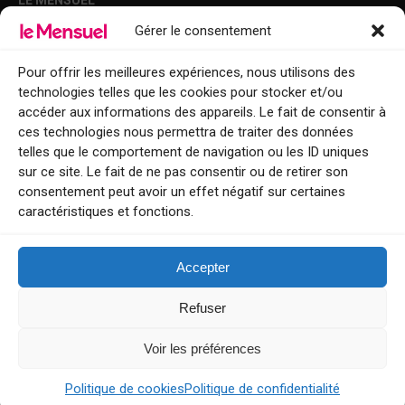
LE MENSUEL
Gérer le consentement
Points de diffusion Var et Alpes-Maritimes : oû trouver Le Mensuel ?
Le Mensuel en PDF : consultez le magazine en ligne
Pour offrir les meilleures expériences, nous utilisons des
technologies telles que les cookies pour stocker et/ou
Qui sommes-nous ?
accéder aux informations des appareils. Le fait de consentir à
BFM Top Sorties
ces technologies nous permettra de traiter des données
telles que le comportement de navigation ou les ID uniques
EVENT
sur ce site. Le fait de ne pas consentir ou de retirer son
consentement peut avoir un effet négatif sur certaines
Tourisme week-end : envie de vous évader le temps d’un week-end ou
caractéristiques et fonctions.
de découvrir une nouvelle destination ?
Explorez nos bonnes adresses
Accepter
Contact
Refuser
Voir les préférences
Le Mensuel
Politique de cookies
Politique de confidentialité
G-1F540GD4YP