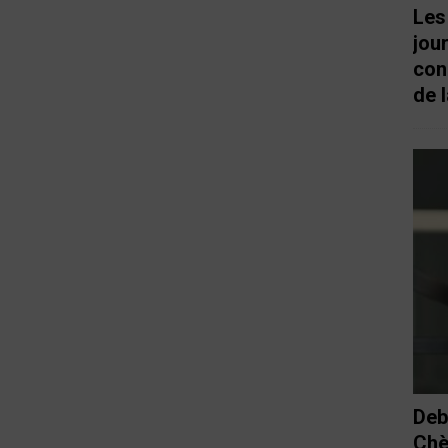
Les
jou
con
de l
Deb
Chè