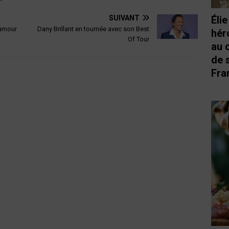
SUIVANT
Éli
lamour
Dany Brillant en tournée avec son Best
hér
Of Tour
au 
de 
Fra