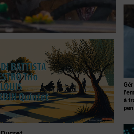
Gér
l’e
à t
pen
 Ducret