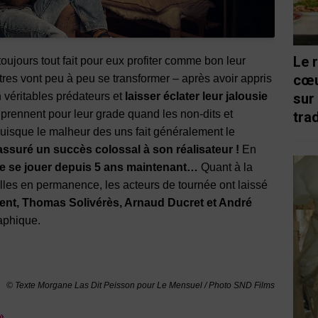
Le 
 toujours tout fait pour eux profiter comme bon leur
cœu
tres vont peu à peu se transformer – après avoir appris
 véritables prédateurs et
laisser éclater leur jalousie
sur
 prennent pour leur grade quand les non-dits et
trad
 puisque le malheur des uns fait généralement le
assuré un succès colossal à son réalisateur !
En
 de se jouer depuis 5 ans maintenant…
Quant à la
salles en permanence, les acteurs de tournée ont laissé
ent, Thomas Solivérès, Arnaud Ducret et André
aphique.
© Texte Morgane Las Dit Peisson pour Le Mensuel / Photo SND Films
»