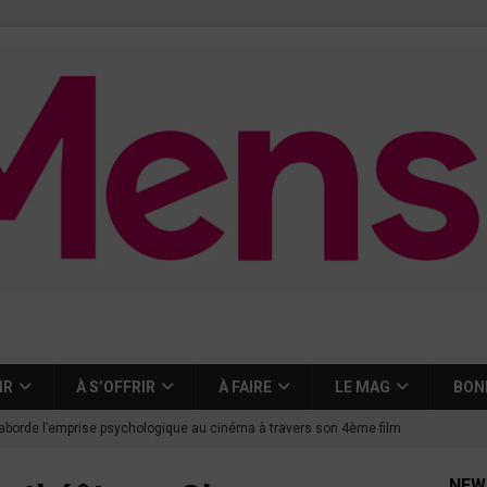
IR
À S’OFFRIR
À FAIRE
LE MAG
BON
aborde l’emprise psychologique au cinéma à travers son 4ème film
NEW