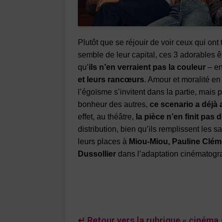
Plutôt que se réjouir de voir ceux qui ont
semble de leur capital, ces 3 adorables ê
qu’
ils n’en verraient pas la couleur
– en
et leurs rancœurs
. Amour et moralité en
l’égoïsme s’invitent dans la partie, mais
bonheur des autres,
ce scenario a déjà 
effet, au théâtre,
la pièce n’en finit pas
distribution, bien qu’ils remplissent les 
leurs places à
Miou-Miou, Pauline Clém
Dussollier
dans l’adaptation cinématogr
↵ Retour vers la rubrique « cinéma 