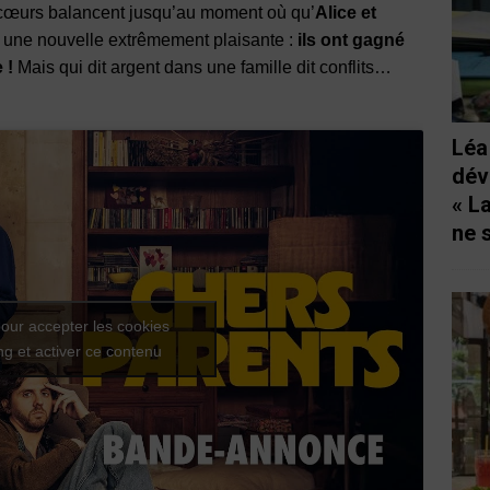
s cœurs balancent jusqu’au moment où qu’
Alice et
t une nouvelle extrêmement plaisante :
ils ont gagné
 !
Mais qui dit argent dans une famille dit conflits…
Léa
dév
« L
ne 
our accepter les cookies
g et activer ce contenu