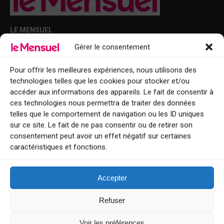
LE MENSUEL
Gérer le consentement
Points de diffusion Var et Alpes-Maritimes : oû trouver Le Mensuel ?
Le Mensuel en PDF : consultez le magazine en ligne
Pour offrir les meilleures expériences, nous utilisons des
technologies telles que les cookies pour stocker et/ou
Qui sommes-nous ?
accéder aux informations des appareils. Le fait de consentir à
BFM Top Sorties
ces technologies nous permettra de traiter des données
telles que le comportement de navigation ou les ID uniques
EVENT
sur ce site. Le fait de ne pas consentir ou de retirer son
consentement peut avoir un effet négatif sur certaines
Tourisme week-end : envie de vous évader le temps d’un week-end ou
caractéristiques et fonctions.
de découvrir une nouvelle destination ?
Explorez nos bonnes adresses
Accepter
Contact
Refuser
Voir les préférences