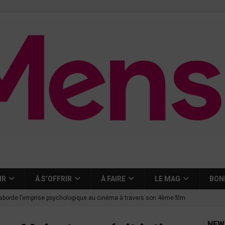
IR
À S’OFFRIR
À FAIRE
LE MAG
BON
aborde l’emprise psychologique au cinéma à travers son 4ème film
NEW