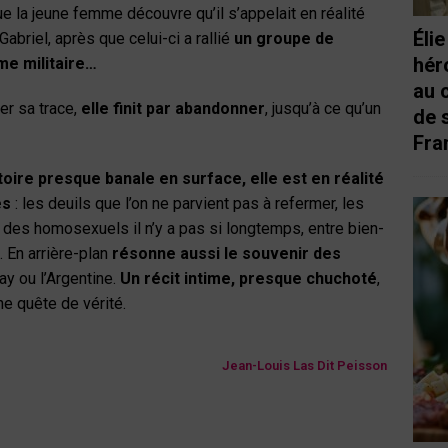
que la jeune femme découvre qu’il s’appelait en réalité
Éli
 Gabriel, après que celui-ci a rallié
un groupe de
hér
me militaire…
au 
er sa trace,
elle finit par abandonner
, jusqu’à ce qu’un
de 
Fra
toire presque banale en surface, elle est en réalité
es
: les deuils que l’on ne parvient pas à refermer, les
 des homosexuels il n’y a pas si longtemps, entre bien-
 En arrière-plan
résonne aussi le souvenir des
uay ou l’Argentine.
Un récit intime, presque chuchoté
,
ne quête de vérité.
Jean-Louis Las Dit Peisson