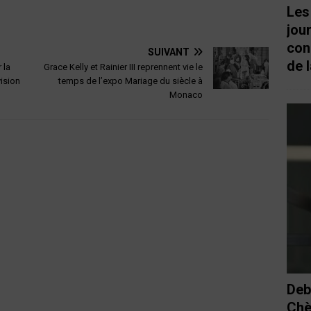
Les
jou
con
SUIVANT
de l
 la
Grace Kelly et Rainier III reprennent vie le
vision
temps de l’expo Mariage du siècle à
Monaco
Deb
Chè