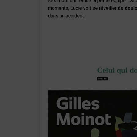
ses mots ont remué la petite équipe… Si 
moments, Lucie voit se réveiller
de doul
dans un accident.