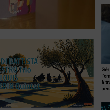
Gér
l’e
à t
pen