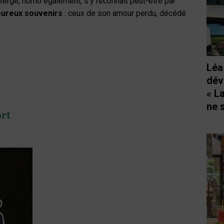
Serge, homo également, s’y reconnaît peut-être par
oureux souvenirs
: ceux de son amour perdu, décédé
Léa
dév
« L
ne 