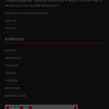
Tourisme week-end : envie de vous évader le temps d’un week-end ou
de découvrir une nouvelle destination ?
Explorez nos bonnes adresses
Agenda
Contact
RUBRIQUES
EVENTS
SPECTACLE
CONCERT
CINÉMA
THÉÂTRE
INTERVIEW
BONNES IDÉES