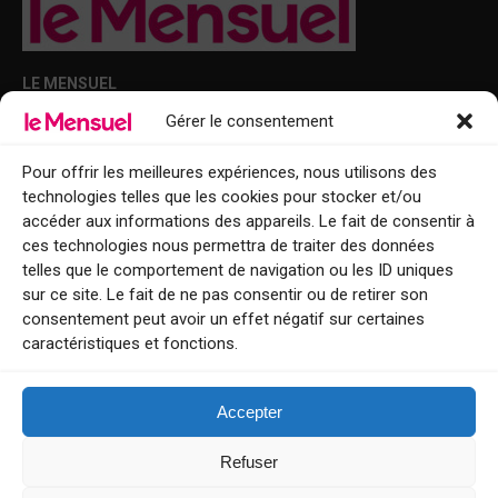
LE MENSUEL
Gérer le consentement
Points de diffusion Var et Alpes-Maritimes : oû trouver Le Mensuel ?
Le Mensuel en PDF : consultez le magazine en ligne
Pour offrir les meilleures expériences, nous utilisons des
technologies telles que les cookies pour stocker et/ou
Qui sommes-nous ?
accéder aux informations des appareils. Le fait de consentir à
BFM Top Sorties
ces technologies nous permettra de traiter des données
telles que le comportement de navigation ou les ID uniques
EVENT
sur ce site. Le fait de ne pas consentir ou de retirer son
consentement peut avoir un effet négatif sur certaines
Tourisme week-end : envie de vous évader le temps d’un week-end ou
caractéristiques et fonctions.
de découvrir une nouvelle destination ?
Explorez nos bonnes adresses
Accepter
Contact
Refuser