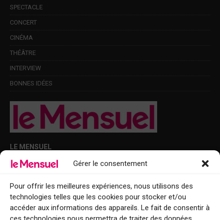
SPECTACLE
CONCERT
CINÉMA
THÉÂTRE
INTERVIEW
BONNES IDÉES
LE MENSUEL
Gérer le consentement
Points de diffusion Var et Alpes-Maritimes : oû trouver Le Mensuel ?
Le Mensuel en PDF : consultez le magazine en ligne
Pour offrir les meilleures expériences, nous utilisons des
technologies telles que les cookies pour stocker et/ou
Qui sommes-nous ?
accéder aux informations des appareils. Le fait de consentir à
BFM Top Sorties
ces technologies nous permettra de traiter des données