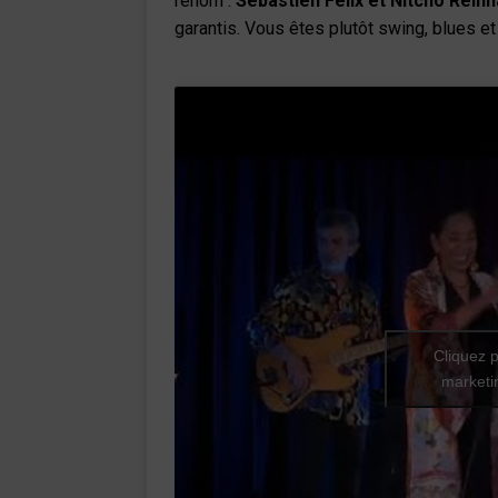
renom :
Sébastien Félix et Nitcho Reinh
garantis. Vous êtes plutôt swing, blues e
Cliquez p
marketin