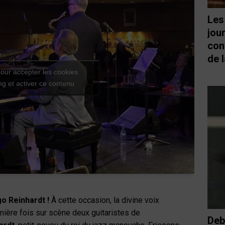
Les
jou
con
de l
our accepter les cookies
g et activer ce contenu
o Reinhardt !
À cette occasion, la divine voix
mière fois sur scène deux guitaristes de
Deb