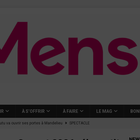
IR
À S’OFFRIR
À FAIRE
LE MAG
BON
tutu va ouvrir ses portes à Mandelieu
SPECTACLE
nie Thierry dévoilent au cinéma ce que devient « La vie d’une
NEW