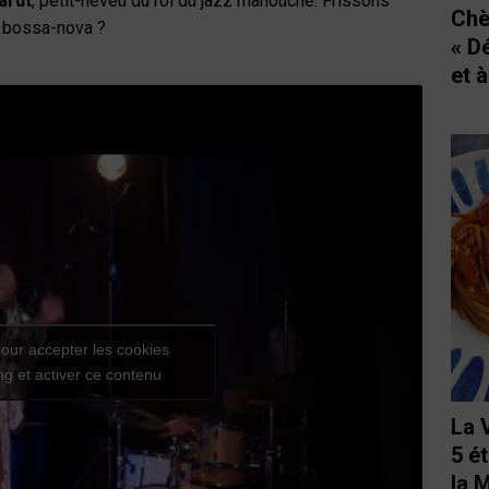
ardt
, petit-neveu du roi du jazz manouche. Frissons
Chè
t bossa-nova ?
« D
et 
our accepter les cookies
g et activer ce contenu
La 
5 é
la 