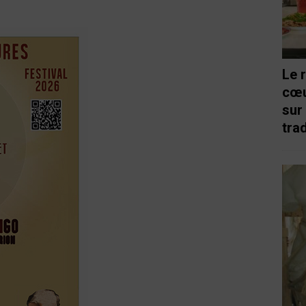
Le 
cœu
sur
trad