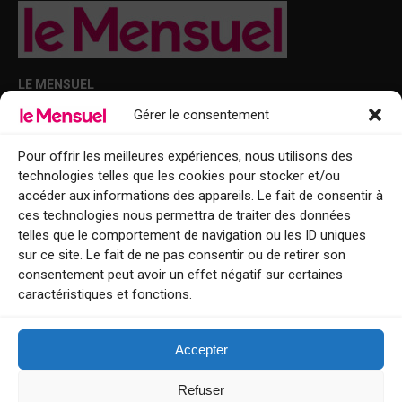
LE MENSUEL
Gérer le consentement
Points de diffusion Var et Alpes-Maritimes : oû trouver Le Mensuel ?
Le Mensuel en PDF : consultez le magazine en ligne
Pour offrir les meilleures expériences, nous utilisons des
technologies telles que les cookies pour stocker et/ou
Qui sommes-nous ?
accéder aux informations des appareils. Le fait de consentir à
BFM Top Sorties
ces technologies nous permettra de traiter des données
telles que le comportement de navigation ou les ID uniques
EVENT
sur ce site. Le fait de ne pas consentir ou de retirer son
consentement peut avoir un effet négatif sur certaines
Tourisme week-end : envie de vous évader le temps d’un week-end ou
caractéristiques et fonctions.
de découvrir une nouvelle destination ?
Explorez nos bonnes adresses
Accepter
Contact
Refuser