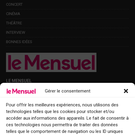
CONCERT
CINÉMA
THÉÂTRE
INTERVIEW
BONNES IDÉES
LE MENSUEL
Gérer le consentement
Points de diffusion Var et Alpes-Maritimes : oû trouver Le Mensuel ?
Le Mensuel en PDF : consultez le magazine en ligne
Pour offrir les meilleures expériences, nous utilisons des
technologies telles que les cookies pour stocker et/ou
Qui sommes-nous ?
accéder aux informations des appareils. Le fait de consentir à
BFM Top Sorties
ces technologies nous permettra de traiter des données
telles que le comportement de navigation ou les ID uniques