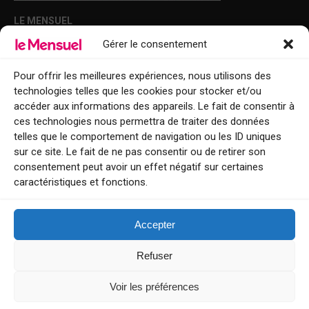
LE MENSUEL
Gérer le consentement
Points de diffusion Var et Alpes-Maritimes : oû trouver Le Mensuel ?
Le Mensuel en PDF : consultez le magazine en ligne
Pour offrir les meilleures expériences, nous utilisons des
technologies telles que les cookies pour stocker et/ou
Qui sommes-nous ?
accéder aux informations des appareils. Le fait de consentir à
BFM Top Sorties
ces technologies nous permettra de traiter des données
telles que le comportement de navigation ou les ID uniques
EVENT
sur ce site. Le fait de ne pas consentir ou de retirer son
consentement peut avoir un effet négatif sur certaines
Tourisme week-end : envie de vous évader le temps d’un week-end ou
caractéristiques et fonctions.
de découvrir une nouvelle destination ?
Explorez nos bonnes adresses
Accepter
Contact
Refuser
Voir les préférences
Le Mensuel