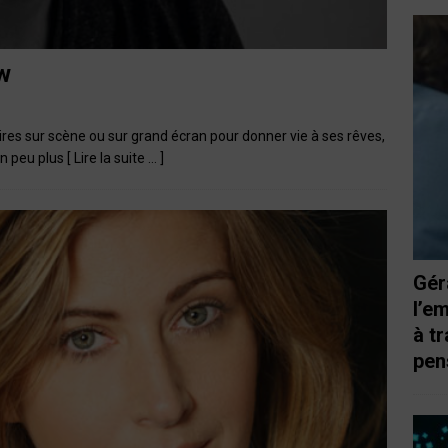
ew
res sur scène ou sur grand écran pour donner vie à ses rêves,
 un peu plus
[ Lire la suite … ]
Gér
l’e
à t
pen