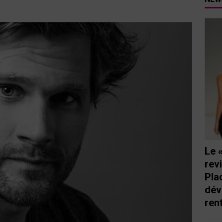
tutu va ouvrir ses portes à Mandelieu
SPECTACLE
nie Thierry dévoilent au cinéma ce que devient « La vie d’une
e qu’aux autres
CINÉMA
ci de Nice au cœur de l’hôtel Holiday Inn mise sur le charme, la
rs italiennes
BONNES TABLES
s Lafayette » revient sous les arcades de la Place Masséna de Nice
 de la rentrée
EVENTS
Le 
rev
Pla
dév
ren