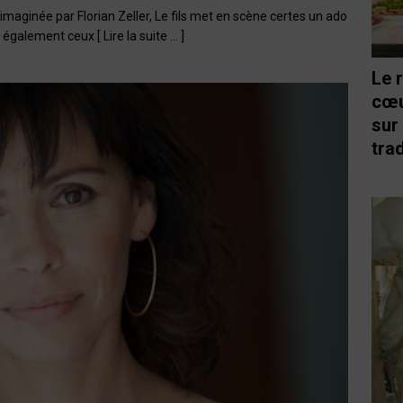
 imaginée par Florian Zeller, Le fils met en scène certes un ado
is également ceux
[ Lire la suite … ]
Le 
cœu
sur
trad