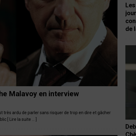
Les
jou
con
de l
e Malavoy en interview
st très ardu de parler sans risquer de trop en dire et gâcher
ublic
[ Lire la suite … ]
Deb
Chè