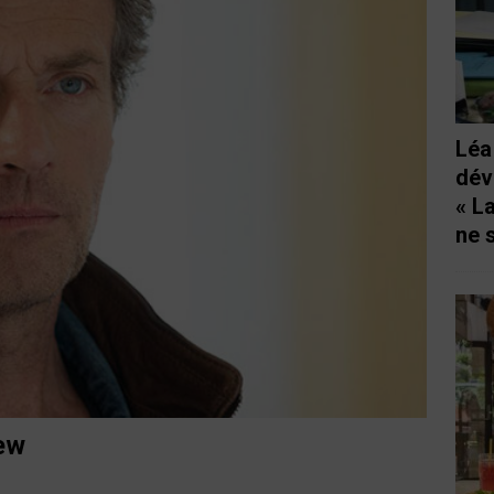
Léa
dév
« L
ne 
iew