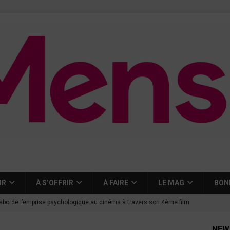
IR
À S’OFFRIR
À FAIRE
LE MAG
BON
aborde l’emprise psychologique au cinéma à travers son 4ème film
NEW