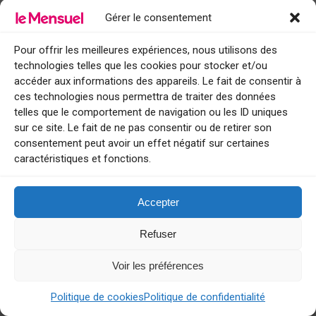
Gérer le consentement
Géraldine Nakache aborde l’emprise
psychologique au cinéma à travers son 4ème
film « Si tu penses bien »
Pour offrir les meilleures expériences, nous utilisons des
5 août 2026
technologies telles que les cookies pour stocker et/ou
accéder aux informations des appareils. Le fait de consentir à
Le Cabaret Le Turlututu va ouvrir ses portes à
ces technologies nous permettra de traiter des données
Mandelieu
telles que le comportement de navigation ou les ID uniques
4 août 2026
sur ce site. Le fait de ne pas consentir ou de retirer son
consentement peut avoir un effet négatif sur certaines
caractéristiques et fonctions.
Léa Drucker et Mélanie Thierry dévoilent au
cinéma ce que devient « La vie d’une femme »
lorsqu’elle ne se consacre qu’aux autres
Accepter
3 août 2026
Refuser
Le restaurant Miamici de Nice au cœur de
l’hôtel Holiday Inn mise sur le charme, la
modernité, la tradition et les saveurs italiennes
Voir les préférences
1 août 2026
Politique de cookies
Politique de confidentialité
Élie Chouraqui adapte sa BD « Les héros du