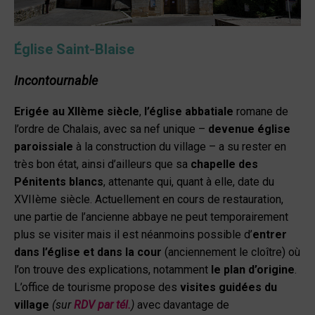
Église Saint-Blaise
Incontournable
Erigée au XII
ème
siècle
,
l’église abbatiale
romane de
l’ordre de Chalais, avec sa nef unique –
devenue église
paroissiale
à la construction du village – a su rester en
très bon état, ainsi d’ailleurs que sa
chapelle des
Pénitents blancs
, attenante qui, quant à elle, date du
XVII
ème
siècle. Actuellement en cours de restauration,
une partie de l’ancienne abbaye ne peut temporairement
plus se visiter mais il est néanmoins possible d’
entrer
dans l’église et dans la cour
(anciennement le cloître) où
l’on trouve des explications, notamment
le plan d’origine
.
L’office de tourisme propose des
visites guidées du
village
(sur
RDV par tél.
)
avec davantage de