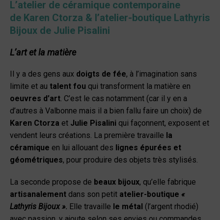
L’atelier de céramique contemporaine
de
Karen Ctorza & l’atelier-boutique
Lathyris
Bijoux de Julie Pisalini
L’art et la matière
Il y a des gens aux
doigts de fée
, à l’imagination sans
limite et au
talent fou
qui transforment la matière en
oeuvres d’art
. C’est le cas notamment (car il y en a
d’autres à Valbonne mais il a bien fallu faire un choix) de
Karen Ctorza
et
Julie Pisalini
qui façonnent, exposent et
vendent leurs créations. La première travaille
la
céramique
en lui allouant des
lignes épurées et
géométriques
, pour produire des objets très stylisés.
La seconde propose de
beaux bijoux
, qu’elle fabrique
artisanalement
dans son petit
atelier-boutique
«
Lathyris Bijoux »
.
Elle travaille
le métal
(l’argent rhodié)
avec passion, y ajoute selon ses envies ou commandes