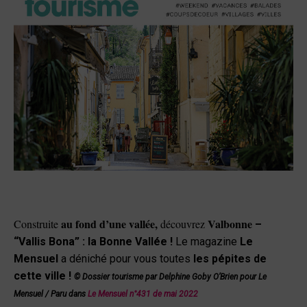
au fond d’une vallée,
Valbonne
Construite
découvrez
–
“Vallis Bona” : la Bonne Vallée
!
Le magazine
Le
Mensuel
a déniché pour vous toutes
les pépites de
cette ville !
© Dossier tourisme par Delphine Goby O’Brien pour Le
Mensuel /
Paru dans
Le Mensuel n°431 de mai 2022