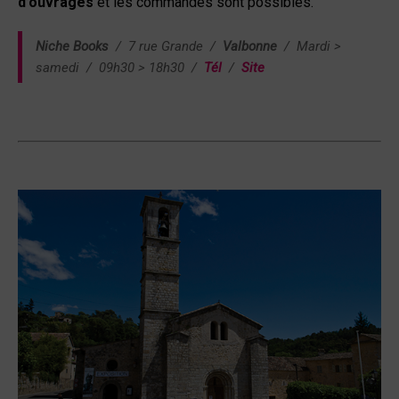
d’ouvrages
et les commandes sont possibles.
Niche Books
/ 7 rue Grande
/
Valbonne
/ Mardi >
samedi / 09h30 > 18h30 /
Tél
/
Site