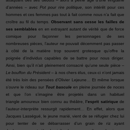
attaquant dès ses débuts – alors à peine âgé d’une vingtaine
d’années – avec
Pot pour rire politique
, son intérêt pour ces
hommes et ces femmes pas tout à fait comme nous n’a fait que
croître au fil du temps.
Observant sans cesse les
failles de
ses semblables
en en extrayant autant de vérité que de force
comique pour façonner les personnages de ses
nombreuses pièces, l’auteur ne pouvait décemment pas passer
à côté de la matière trop souvent grotesque qu’offre la
poignée d’individus capables de se battre pour nous diriger.
Ainsi, bien qu’il n’ait pleinement consacré qu’une seule pièce –
Le bouffon du Président
– à nos chers élus, ceux-ci n’ont jamais
été très loin des pensées d’Olivier Lejeune… Et même lorsque
s’ouvre le rideau sur
Tout
bascule
en pleine journée de noces
et que l’on s’imagine être projetés dans un habituel
triangle amoureux bien connu au théâtre,
l’esprit satirique
de
l’auteur-interprète ressurgit rapidement… En effet, alors que
Jacques Lasségué, le jeune marié, vient de se réfugier chez lui
pour tenter de se débarrasser d’un grain de riz ayant