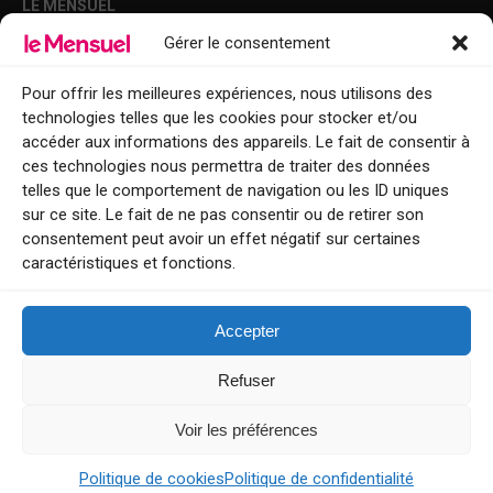
LE MENSUEL
Gérer le consentement
Points de diffusion Var et Alpes-Maritimes : oû trouver Le Mensuel ?
Le Mensuel en PDF : consultez le magazine en ligne
Pour offrir les meilleures expériences, nous utilisons des
technologies telles que les cookies pour stocker et/ou
Qui sommes-nous ?
accéder aux informations des appareils. Le fait de consentir à
BFM Top Sorties
ces technologies nous permettra de traiter des données
telles que le comportement de navigation ou les ID uniques
EVENT
sur ce site. Le fait de ne pas consentir ou de retirer son
consentement peut avoir un effet négatif sur certaines
Tourisme week-end : envie de vous évader le temps d’un week-end ou
caractéristiques et fonctions.
de découvrir une nouvelle destination ?
Explorez nos bonnes adresses
Accepter
Contact
Refuser
Voir les préférences
Le Mensuel
Politique de cookies
Politique de confidentialité