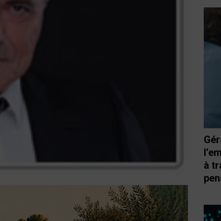
Gér
l’e
à t
pen