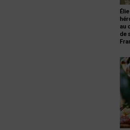
Éli
hér
au 
de 
Fra