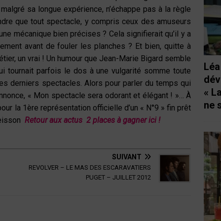
 malgré sa longue expérience, n’échappe pas à la règle
endre que tout spectacle, y compris ceux des amuseurs
ne mécanique bien précises ? Cela signifierait qu’il y a
înement avant de fouler les planches ? Et bien, quitte à
étier, un vrai ! Un humour que Jean-Marie Bigard semble
Léa
qui tournait parfois le dos à une vulgarité somme toute
dév
 derniers spectacles. Alors pour parler du temps qui
« L
’annonce, « Mon spectacle sera odorant et élégant ! »… À
ne 
our la 1ère représentation officielle d’un « N°9 » fin prêt
Peisson
Retour aux actus
2 places à gagner ici !
SUIVANT
REVOLVER – LE MAS DES ESCARAVATIERS
PUGET – JUILLET 2012