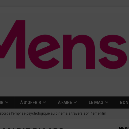
IR
À S’OFFRIR
À FAIRE
LE MAG
BON
aborde l’emprise psychologique au cinéma à travers son 4ème film
NEW