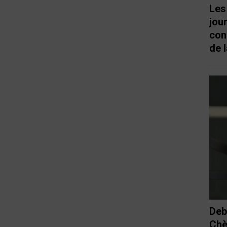
Les
jou
con
de l
Deb
Chè