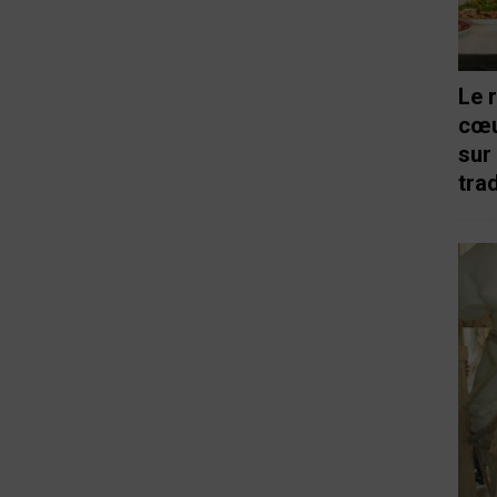
Le 
cœu
sur
trad