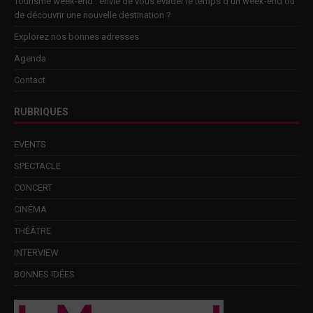
Tourisme week-end : envie de vous évader le temps d’un week-end ou
de découvrir une nouvelle destination ?
Explorez nos bonnes adresses
Agenda
Contact
RUBRIQUES
EVENTS
SPECTACLE
CONCERT
CINÉMA
THÉÂTRE
INTERVIEW
BONNES IDÉES