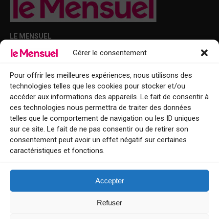
LE MENSUEL
Gérer le consentement
Points de diffusion Var et Alpes-Maritimes : oû trouver Le Mensuel ?
Le Mensuel en PDF : consultez le magazine en ligne
Pour offrir les meilleures expériences, nous utilisons des
technologies telles que les cookies pour stocker et/ou
Qui sommes-nous ?
accéder aux informations des appareils. Le fait de consentir à
BFM Top Sorties
ces technologies nous permettra de traiter des données
telles que le comportement de navigation ou les ID uniques
EVENT
sur ce site. Le fait de ne pas consentir ou de retirer son
consentement peut avoir un effet négatif sur certaines
Tourisme week-end : envie de vous évader le temps d’un week-end ou
caractéristiques et fonctions.
de découvrir une nouvelle destination ?
Explorez nos bonnes adresses
Accepter
Contact
Refuser