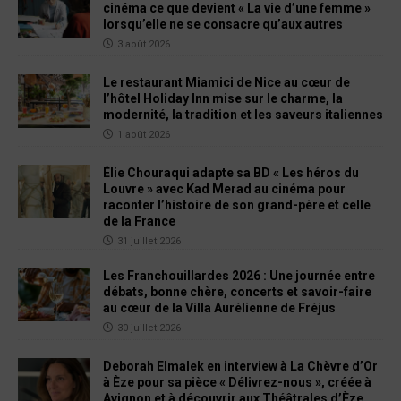
cinéma ce que devient « La vie d’une femme »
lorsqu’elle ne se consacre qu’aux autres
3 août 2026
Le restaurant Miamici de Nice au cœur de
l’hôtel Holiday Inn mise sur le charme, la
modernité, la tradition et les saveurs italiennes
1 août 2026
Élie Chouraqui adapte sa BD « Les héros du
Louvre » avec Kad Merad au cinéma pour
raconter l’histoire de son grand-père et celle
de la France
31 juillet 2026
Les Franchouillardes 2026 : Une journée entre
débats, bonne chère, concerts et savoir-faire
au cœur de la Villa Aurélienne de Fréjus
30 juillet 2026
Deborah Elmalek en interview à La Chèvre d’Or
à Èze pour sa pièce « Délivrez-nous », créée à
Avignon et à découvrir aux Théâtrales d’Èze