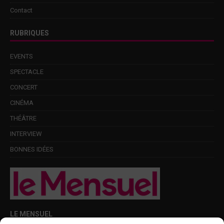
Contact
RUBRIQUES
EVENTS
SPECTACLE
CONCERT
CINÉMA
THÉÂTRE
INTERVIEW
BONNES IDÉES
LE MENSUEL