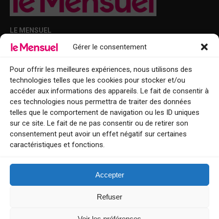
LE MENSUEL
Gérer le consentement
Points de diffusion Var et Alpes-Maritimes : oû trouver Le Mensuel ?
Le Mensuel en PDF : consultez le magazine en ligne
Pour offrir les meilleures expériences, nous utilisons des
technologies telles que les cookies pour stocker et/ou
Qui sommes-nous ?
accéder aux informations des appareils. Le fait de consentir à
BFM Top Sorties
ces technologies nous permettra de traiter des données
telles que le comportement de navigation ou les ID uniques
EVENT
sur ce site. Le fait de ne pas consentir ou de retirer son
consentement peut avoir un effet négatif sur certaines
Tourisme week-end : envie de vous évader le temps d’un week-end ou
caractéristiques et fonctions.
de découvrir une nouvelle destination ?
Explorez nos bonnes adresses
Accepter
Contact
Refuser
Voir les préférences