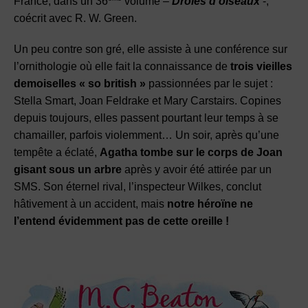
France, dans un 36
volume –
Drôles d’oiseaux
-,
coécrit avec R. W. Green.
Un peu contre son gré, elle assiste à une conférence sur
l’ornithologie où elle fait la connaissance de
trois vieilles
demoiselles « so british »
passionnées par le sujet :
Stella Smart, Joan Feldrake et Mary Carstairs. Copines
depuis toujours, elles passent pourtant leur temps à se
chamailler, parfois violemment… Un soir, après qu’une
tempête a éclaté,
Agatha tombe sur le corps de Joan
gisant sous un arbre
après y avoir été attirée par un
SMS. Son éternel rival, l’inspecteur Wilkes, conclut
hâtivement à un accident, mais
notre héroïne ne
l’entend évidemment pas de cette oreille !